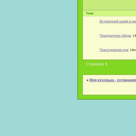
Тема
Встроенный шкаф в ниш
Праздничные обеды
Li
Повседневная еда
Litv
Страница:
1
»
Моя кухонька - кулинари