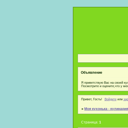
Объявление
Я приветствую Вас на своей ку
Посмотрите и оцените,что у ме
Привет, Гость!
Войдите
или
за
»
Моя кухонька - кулинари
Страница:
1