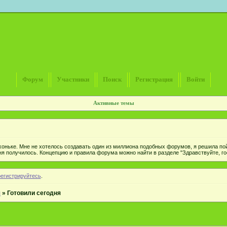
Форум
Участники
Поиск
Регистрация
Войти
Активные темы
хоньке. Мне не хотелось создавать один из миллиона подобных форумов, я решила пой
ня получилось. Концепцию и правила форума можно найти в разделе "Здравствуйте, гос
регистрируйтесь
.
я
»
Готовили сегодня