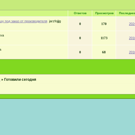
Ответов
Просмотров
Последне
у под заказ от производителя
jarzfojjjg
0
170
202
tva
0
1173
201
a
0
68
201
я
»
Готовили сегодня