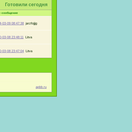
Готовили сегодня
е сообщение
4-03-09 08:47:38
jarzfojjjg
0-03-08 23:48:11
Litva
0-03-08 23:47:04
Litva
apbb.ru