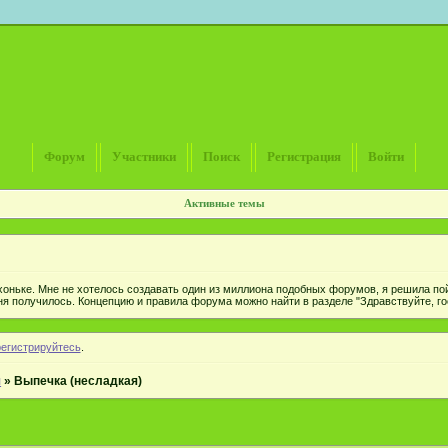
Форум
Участники
Поиск
Регистрация
Войти
Активные темы
хоньке. Мне не хотелось создавать один из миллиона подобных форумов, я решила пой
ня получилось. Концепцию и правила форума можно найти в разделе "Здравствуйте, гос
регистрируйтесь
.
я
»
Выпечка (несладкая)