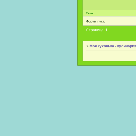
Тема
Форум пуст.
Страница:
1
»
Моя кухонька - кулинари