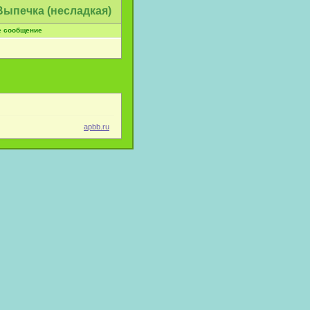
Выпечка (несладкая)
е сообщение
apbb.ru