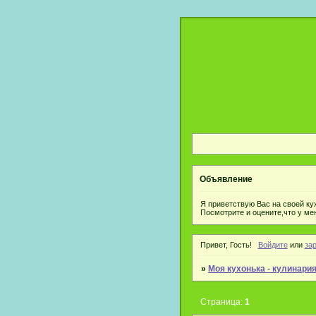
Объявление
Я приветствую Вас на своей ку
Посмотрите и оцените,что у ме
Привет, Гость!
Войдите
или
за
»
Моя кухонька - кулинари
Страница:
1