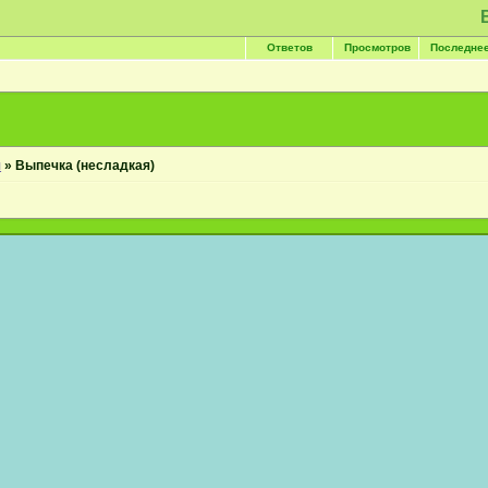
Ответов
Просмотров
Последне
я
»
Выпечка (несладкая)