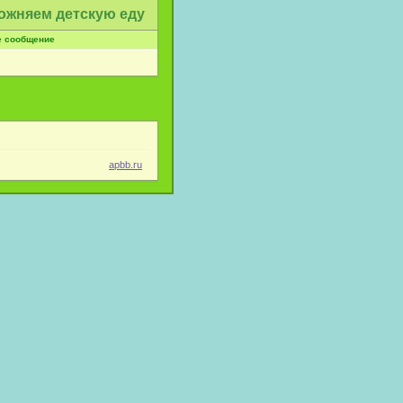
ожняем детскую еду
е сообщение
apbb.ru