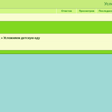
Усл
Ответов
Просмотров
Последне
я
»
Усложняем детскую еду