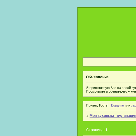
Объявление
Я приветствую Вас на своей ку
Посмотрите и оцените,что у ме
Привет, Гость!
Войдите
или
за
»
Моя кухонька - кулинари
Страница:
1