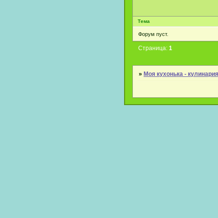
Тема
Форум пуст.
Страница:
1
»
Моя кухонька - кулинари