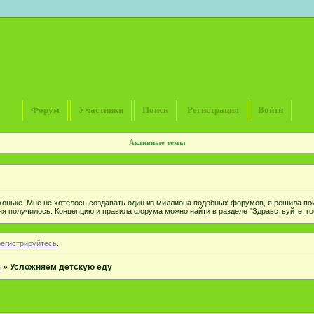
Форум
Участники
Поиск
Регистрация
Войти
Активные темы
хоньке. Мне не хотелось создавать один из миллиона подобных форумов, я решила пой
ня получилось. Концепцию и правила форума можно найти в разделе "Здравствуйте, гос
регистрируйтесь
.
я
»
Усложняем детскую еду