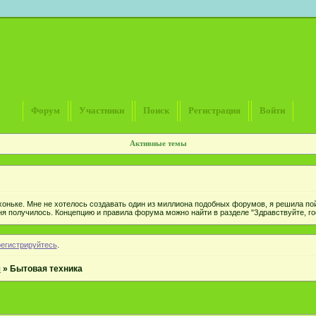
Форум
Участники
Поиск
Регистрация
Войти
Активные темы
хоньке. Мне не хотелось создавать один из миллиона подобных форумов, я решила пой
ня получилось. Концепцию и правила форума можно найти в разделе "Здравствуйте, гос
регистрируйтесь
.
я
»
Бытовая техника