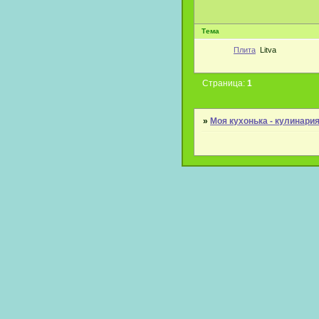
Тема
Плита
Litva
Страница:
1
»
Моя кухонька - кулинари