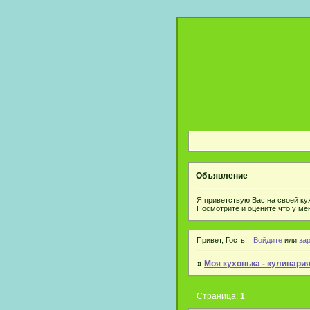
Объявление
Я приветствую Вас на своей ку
Посмотрите и оцените,что у ме
Привет, Гость!
Войдите
или
за
»
Моя кухонька - кулинари
Страница:
1