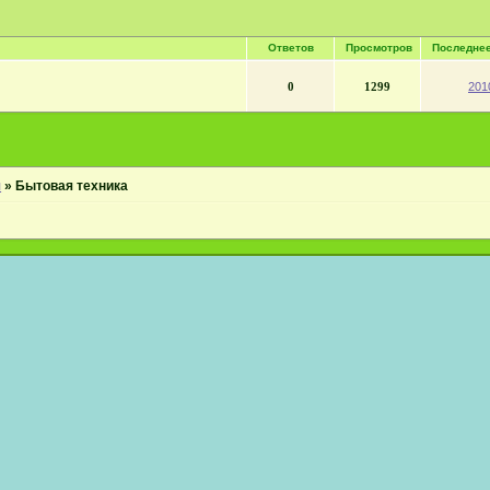
Ответов
Просмотров
Последне
0
1299
201
я
»
Бытовая техника